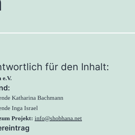
m
twortlich für den Inhalt:
 e.V.
nd:
zende Katharina Bachmann
ende Inga Israel
zum Projekt:
info@shobhana.net
ereintrag