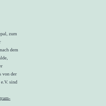
epal, zum
r
 nach dem
lde,
er
s von der
e.V. sind
gram-