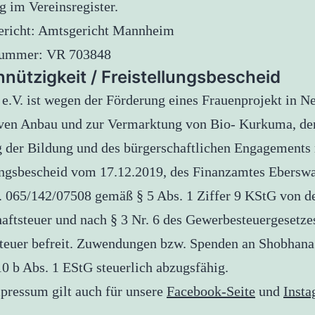
g im Vereinsregister.
ericht: Amtsgericht Mannheim
nummer: VR 703848
nützigkeit / Freistellungsbescheid
e.V. ist wegen der Förderung eines Frauenprojekt in N
ven Anbau und zur Vermarktung von Bio- Kurkuma, de
 der Bildung und des bürgerschaftlichen Engagements
ungsbescheid vom 17.12.2019, des Finanzamtes Eberswa
. 065/142/07508 gemäß § 5 Abs. 1 Ziffer 9 KStG von d
aftsteuer und nach § 3 Nr. 6 des Gewerbesteuergesetze
euer befreit. Zuwendungen bzw. Spenden an Shobhana 
0 b Abs. 1 EStG steuerlich abzugsfähig.
pressum gilt auch für unsere
Facebook-Seite
und
Insta