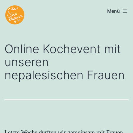
Zum
Menü
Shobhana
Inhalt
e.V.
springen
Online Kochevent mit
unseren
nepalesischen Frauen
Letzte Woche durften wir gemeinsam mit Frauen