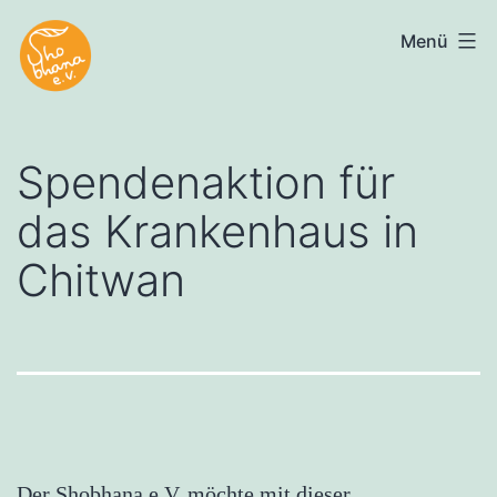
Zum
Menü
Shobhana
Inhalt
e.V.
springen
Spendenaktion für
das Krankenhaus in
Chitwan
Der Shobhana e.V. möchte mit dieser